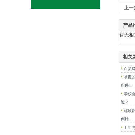
上一
产品
暂无相
相关
百灵
掌握
条件…
学校
险？
郓城
倒计…
卫生