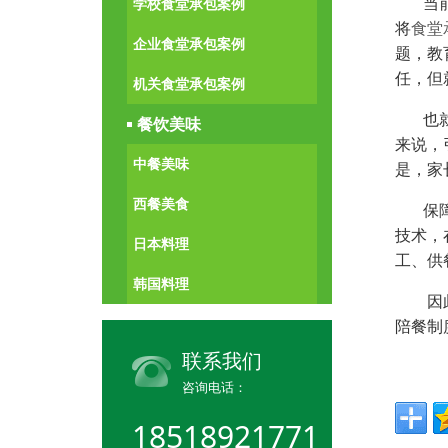
当前我
学校食堂承包案例
将
食堂
企业食堂承包案例
题，教
任，但
机关食堂承包案例
也就是
餐饮美味
来说，
中餐美味
是，家
西餐美食
保障学
技术，
日本料理
工、供
韩国料理
因此，
陪餐制
联系我们
咨询电话：
18518921771