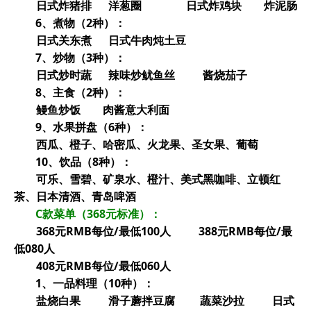
日式炸猪排 洋葱圈 日式炸鸡块 炸泥肠
6
、煮物（2种）：
日式关东煮 日式牛肉炖土豆
7
、炒物（3种）：
日式炒时蔬 辣味炒鱿鱼丝 酱烧茄子
8
、主食（2种）：
鳗鱼炒饭 肉酱意大利面
9
、水果拼盘（6种）：
西瓜、橙子、哈密瓜、火龙果、圣女果、葡萄
10
、饮品（8种）：
可乐、雪碧、矿泉水、橙汁、美式黑咖啡、立顿红
茶、日本清酒、青岛啤酒
C
款菜单（368元标准）：
368
元RMB每位/最低100人 388元RMB每位/最
低080人
408
元RMB每位/最低060人
1
、一品料理（10种）：
盐烧白果 滑子蘑拌豆腐 蔬菜沙拉 日式