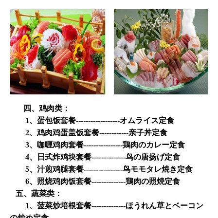
四、鸡肉类：
1
、蛋包饭套餐
------------------
オムライス定食
2
、鸡肉鸡蛋盖饭套餐
------------
亲子丼定食
3
、咖喱鸡肉套餐
----------------
鶏肉のカレー定食
4
、日式炸鸡块套餐
--------------
鸟の唐扬げ定食
5
、汁煎鸡腿套餐
----------------
鸟モモタレ焼き定食
6
、照烧鸡肉饭套餐
--------------
鶏肉の照焼定食
五、蔬菜类：
1
、菠菜炒培根套餐
--------------
ほうれん草とベーコン
の炒め定食