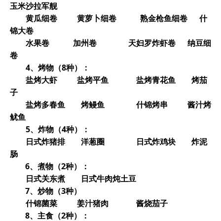
玉米沙拉军舰
黄瓜细卷 黄萝卜细卷 熟金枪鱼细卷 什
锦大卷
水果卷 加州卷 天妇罗炸虾卷 纳豆细
卷
4
、烤物（8种）：
盐烤大虾 盐烤平鱼 盐烤青花鱼 烤茄
子
盐烤多春鱼 烤鳗鱼 什锦烤串 酱汁烤
鱿鱼
5
、炸物（4种）：
日式炸猪排 洋葱圈 日式炸鸡块 炸泥
肠
6
、煮物（2种）：
日式关东煮 日式牛肉炖土豆
7
、炒物（3种）
什锦菌菜 姜汁猪肉 酱烧茄子
8
、主食（2种）：