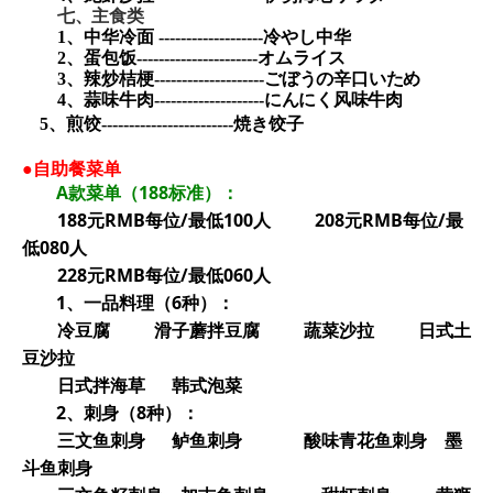
七、主食类
1
、中华冷面
-------------------
冷やし中华
2
、蛋包饭
----------------------
オムライス
3
、辣炒桔梗
--------------------
ごぼうの辛口いため
4
、蒜味牛肉
--------------------
にんにく风味牛肉
5
、煎饺
------------------------
焼き饺子
●
自助餐菜单
A
款菜单（188标准）：
188
元RMB每位/最低100人 208元RMB每位/最
低080人
228
元RMB每位/最低060人
1
、一品料理（6种）：
冷豆腐 滑子蘑拌豆腐 蔬菜沙拉 日式土
豆沙拉
日式拌海草 韩式泡菜
2
、刺身（8种）：
三文鱼刺身 鲈鱼刺身 酸味青花鱼刺身 墨
斗鱼刺身