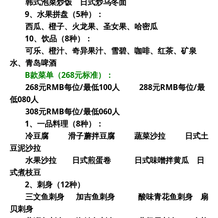
韩式泡菜炒饭 日式炒乌冬面
9
、水果拼盘（5种）：
西瓜、橙子、火龙果、圣女果、哈密瓜
10
、饮品（8种）：
可乐、橙汁、奇异果汁、雪碧、咖啡、红茶、矿泉
水、青岛啤酒
B
款菜单（268元标准）：
268
元RMB每位/最低100人 288元RMB每位/最
低080人
308
元RMB每位/最低060人
1
、一品料理（8种）：
冷豆腐 滑子蘑拌豆腐 蔬菜沙拉 日式土
豆泥沙拉
水果沙拉 日式煎蛋卷 日式味噌拌黄瓜 日
式煮枝豆
2
、刺身（12种）
三文鱼刺身 加吉鱼刺身 酸味青花鱼刺身 扇
贝刺身