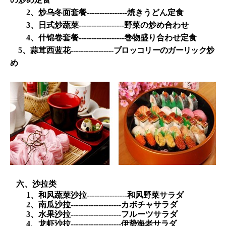
2
、炒乌冬面套餐
----------------
焼きうどん定食
3
、日式炒蔬菜
------------------
野菜の炒め合わせ
4
、什锦卷套餐
------------------
巻物盛り合わせ定食
5
、蒜茸西蓝花
-----------------
ブロッコリーのガーリック炒
め
六、沙拉类
1
、和风蔬菜沙拉
----------------
和风野菜サラダ
2
、南瓜沙拉
--------------------
カボチャサラダ
3
、水果沙拉
--------------------
フルーツサラダ
4
、龙虾沙拉
--------------------
伊势海老サラダ