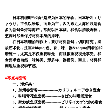
日本
料理即“
和食”
是成为日本的菜肴。日本语叫：り
ょうり。主食以
米饭
、
面条
为主，因为靠近大海所以副食
多为新鲜鱼虾等海产，常配以日本酒。
和食
以清淡著称，
烹调时尽量保持材料本身的原味。
在日本料理的制作上，要求材料新鲜，切割讲究，摆
放艺术化，注重&ldquo;色、香、味、器&rdquo;四者的和
谐统一，尤其是不仅重视味觉，而且很重视视觉享受。和
食要求色自然、味鲜美、形多样、器精良。而且，材料和
调理法重视季节感。
●零点与套餐
一、海鲜类：
1、加州卷套餐-----------------カリフォルニア巻き定食
2、味噌青花鱼套餐-------------さばの味噌煮定食
3、辣炒鱿鱼须套餐-------------
ピリ辛イカゲソ炒め定食