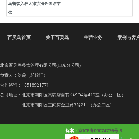
鸟餐饮入驻天津滨海外国语学
校
百灵鸟首页
关于百灵鸟
主营业务
案例与客
北京百灵鸟餐饮管理有限公司(山东分公司)
负责人：刘燕（总经理）
合作咨询：18518921771
公司地址：北京市朝阳区高碑店百花KASO4层419室（办公一区）
北京市朝阳区三间房金卫路3号211（办公二区）
备案：
京ICP备09074776号-3