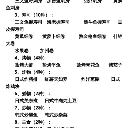
三文鱼籽刺身 加吉鱼刺身 甜虾刺身 黄狮
鱼刺身
3
、寿司（10种）：
三文鱼握寿司 海老握寿司 墨斗鱼握寿司 豆
皮握寿司
黄瓜细卷 黄萝卜细卷 熟金枪鱼细卷 什锦
大卷
水果卷 加州卷
4
、烤物（4种）
盐烤大虾 盐烤平鱼 盐烤青花鱼 烤茄子
5
、炸物（4种）：
日式炸猪排 红薯天妇罗 炸洋葱圈 日式
炸鸡块
6
、煮物（2种）：
日式关东煮 日式牛肉炖土豆
7
、炒物（2种）：
韩式炒墨鱼 韩式炒杂菜
8
、主食（2种）：